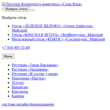
|
Выбрать отель
Выбрать отель
Отель «ЗЕЛЕНОЕ ЯБЛОКО» «Green Apple»
пос.
Майский
Отель «КРАСНАЯ ЯГОДА» «RedBerry»
пос. Майский
Молодежный отель «КОКОС» «Coconut»
пос. Майский
+7 918 905 55 69
Меню
Ресторан «Джан Баклажан»
Ресторан «Пальмира»
Ресторан «В гостях у моря»
Пиццерия «Пьетро»
Услуги
Вакансии
Контакты
Камера
система онлайн-бронирования